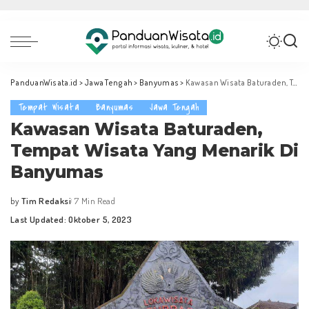
PanduanWisata.id
>
Jawa Tengah
>
Banyumas
>
Kawasan Wisata Baturaden, Tempat Wisata Yang Menarik Di Banyumas
Tempat Wisata
Banyumas
Jawa Tengah
Kawasan Wisata Baturaden,
Tempat Wisata Yang Menarik Di
Banyumas
by
Tim Redaksi
7 Min Read
Posted
Last Updated: Oktober 5, 2023
by