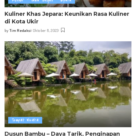
Kuliner
Jawa Tengah
Jepara
Kuliner Khas Jepara: Keunikan Rasa Kuliner
di Kota Ukir
by
Tim Redaksi
Oktober 8, 2023
Posted
by
Tempat Wisata
Dusun Bambu – Daya Tarik, Penginapan