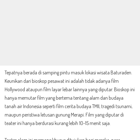
Tepatnya berada di samping pintu masuk lokasi wisata Baturaden.
Keunikan dari bioskop pesawat ini adalah tidak adanya film
Hollywood ataupun film layar lebar lainnya yang diputar. Bioskop ini
hanya memutar film yang bertema tentang alam dan budaya
tanah air Indonesia seperti film cerita budaya TMII, tragedi tsunami,
maupun peristiwa letusan gunung Merapi. Film yang diputar di
teater ini hanya berdurasi kurang lebih 10-15 menit saja.
Teater alam ini memang khusus ditujukan bagi mereka, para