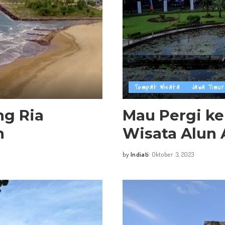
Tempat Wisata
Jawa Timur
ng Ria
Mau Pergi k
n
Wisata Alun 
by
Indiati
Oktober 3, 2023
Posted
by