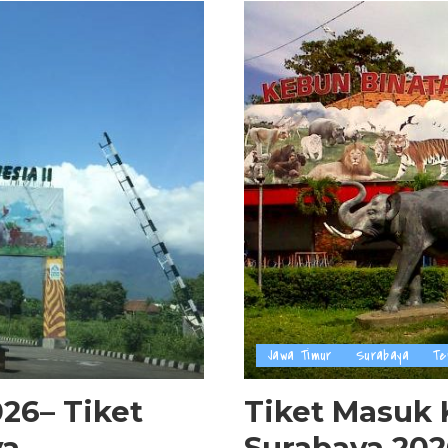
Jawa Timur
Surabaya
Te
26– Tiket
Tiket Masuk
ya
Surabaya 202