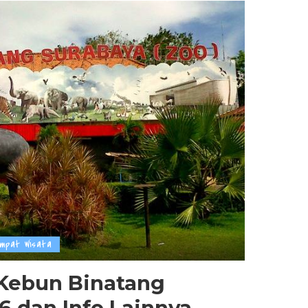
mpat Wisata
 Kebun Binatang
6 dan Info Lainnya