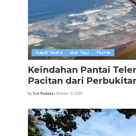
Tempat Wisata
Jawa Timur
Pacitan
Keindahan Pantai Tele
Pacitan dari Perbukita
by
Tim Redaksi
Oktober 6, 2023
Posted
by