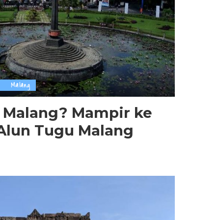
Malang
e Malang? Mampir ke
Alun Tugu Malang