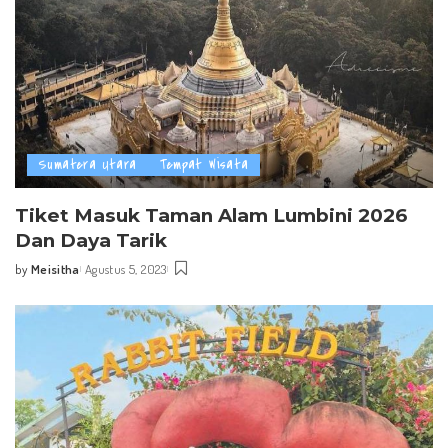
Sumatera Utara
Tempat Wisata
Tiket Masuk Taman Alam Lumbini 2026
Dan Daya Tarik
by
Meisitha
Agustus 5, 2023
Posted
by