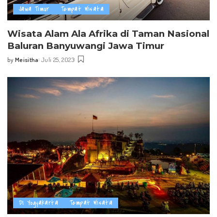
Jawa Timur
Tempat Wisata
Wisata Alam Ala Afrika di Taman Nasional
Baluran Banyuwangi Jawa Timur
by
Meisitha
Juli 25, 2023
Posted
by
DI Yogyakarta
Tempat Wisata