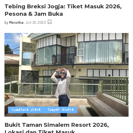
Tebing Breksi Jogja: Tiket Masuk 2026,
Pesona & Jam Buka
by
Meisitha
Juli 25, 2023
Posted
by
Sumatera Utara
Tempat Wisata
Bukit Taman Simalem Resort 2026,
Lokasi dan Tiket Masuk