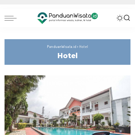
PanduanWisata.id
>
Hotel
Hotel