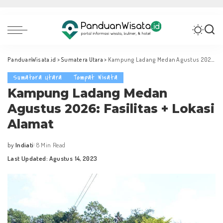
PanduanWisata.id
>
Sumatera Utara
>
Kampung Ladang Medan Agustus 2026: Fasilitas + Lokasi Alamat
Sumatera Utara
Tempat Wisata
Kampung Ladang Medan
Agustus 2026: Fasilitas + Lokasi
Alamat
by
Indiati
8 Min Read
Posted
Last Updated: Agustus 14, 2023
by