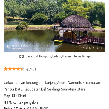
Gazebo di Kampung Ladang Medan foto via Gmap
4.7
(
3
)
Lokasi:
Jalan Tuntungan – Tanjung Anom, Namorih, Kecamatan
Pancur Batu, Kabupaten Deli Serdang, Sumatera Utara
Map:
Klik Disini
HTM:
kontak pengelola
Buka / Tutup:
08:00 – 18:00