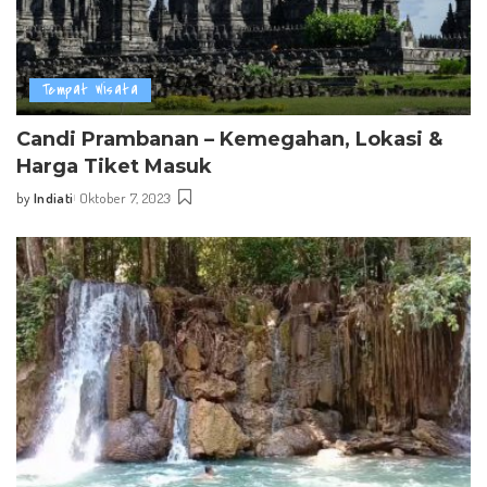
Tempat Wisata
Candi Prambanan – Kemegahan, Lokasi &
Harga Tiket Masuk
by
Indiati
Oktober 7, 2023
Posted
by