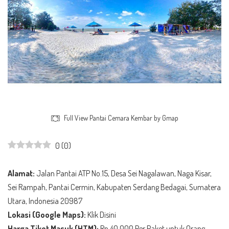
Full View Pantai Cemara Kembar by Gmap
0
(
0
)
Alamat:
Jalan Pantai ATP No.15, Desa Sei Nagalawan, Naga Kisar,
Sei Rampah, Pantai Cermin, Kabupaten Serdang Bedagai, Sumatera
Utara, Indonesia 20987
Lokasi (Google Maps):
Klik Disini
Harga Tiket Masuk (HTM):
Rp 40.000 Per Paket untuk Orang