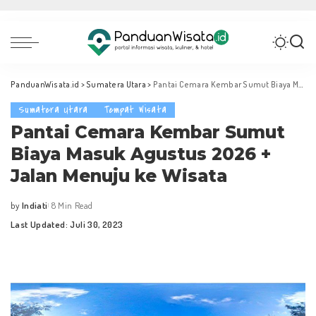
PanduanWisata.id
>
Sumatera Utara
>
Pantai Cemara Kembar Sumut Biaya Masuk Agustus 2026 + Jalan Menuju ke Wisata
Sumatera Utara
Tempat Wisata
Pantai Cemara Kembar Sumut
Biaya Masuk Agustus 2026 +
Jalan Menuju ke Wisata
by
Indiati
8 Min Read
Posted
Last Updated: Juli 30, 2023
by