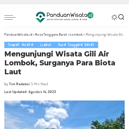
PanduanWisata.id
>
Nusa Tenggara Barat
>
Lombok
>
Mengunjungi Wisata Gili Air Lombok, Surganya Para Biota Laut
Tempat Wisata
Lombok
Nusa Tenggara Barat
Mengunjungi Wisata Gili Air
Lombok, Surganya Para Biota
Laut
by
Tim Redaksi
5 Min Read
Posted
Last Updated: Agustus 14, 2023
by