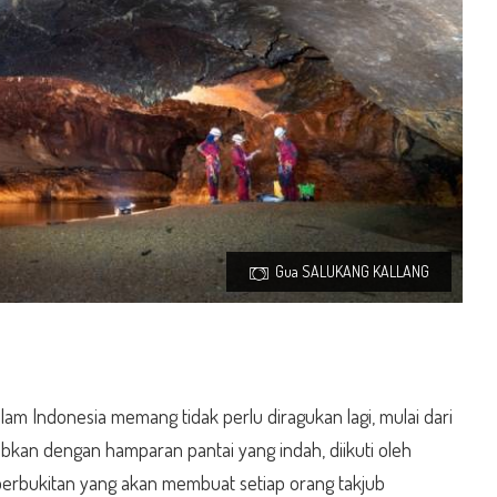
Gua SALUKANG KALLANG
lam Indonesia memang tidak perlu diragukan lagi, mulai dari
bkan dengan hamparan pantai yang indah, diikuti oleh
erbukitan yang akan membuat setiap orang takjub