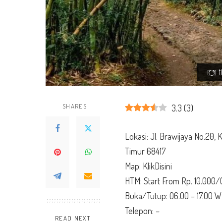
SHARES
3.3
(
3
)
Lokasi: Jl. Brawijaya No.20
Timur 68417
Map:
KlikDisini
HTM: Start From Rp. 10.000/
Buka/Tutup: 06.00 – 17.00 W
Telepon: –
READ NEXT