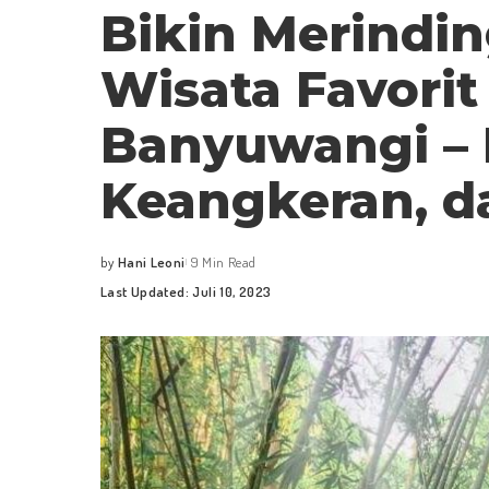
Bikin Merinding
Wisata Favorit
Banyuwangi – 
Keangkeran, d
by
Hani Leoni
9 Min Read
Posted
Last Updated: Juli 10, 2023
by