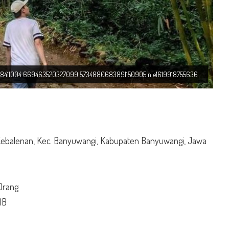
118411004 669463520327099 5734880683891150905 n e1619918755636
, Kebalenan, Kec. Banyuwangi, Kabupaten Banyuwangi, Jawa
Orang
IB