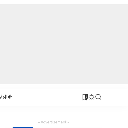
rdekat
0
– Advertisement –