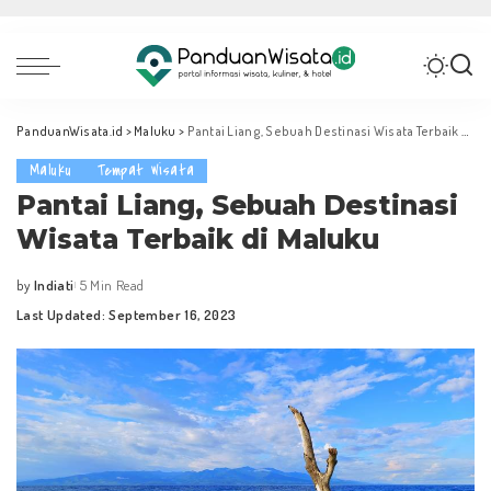
PanduanWisata.id
>
Maluku
>
Pantai Liang, Sebuah Destinasi Wisata Terbaik di Maluku
Maluku
Tempat Wisata
Pantai Liang, Sebuah Destinasi
Wisata Terbaik di Maluku
by
Indiati
5 Min Read
Posted
Last Updated: September 16, 2023
by