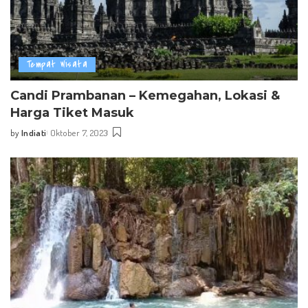
Tempat Wisata
Candi Prambanan – Kemegahan, Lokasi &
Harga Tiket Masuk
by
Indiati
Oktober 7, 2023
Posted
by