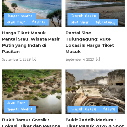
Tempat Wisata
Tempat Wisata
Jawa Timur
Pacitan
Jawa Timur
Tulungagung
Harga Tiket Masuk
Pantai Sine
Pantai Srau, Wisata Pasir
Tulungagung: Rute
Putih yang Indah di
Lokasi & Harga Tiket
Pacitan
Masuk
September 5, 2023
September 4, 2023
Jawa Timur
Tempat Wisata
Tempat Wisata
Madura
Bukit Jamur Gresik :
Bukit Jaddih Madura :
Lokasi, Tiket dan Pesona
Tiket Masuk 2026 & Spot