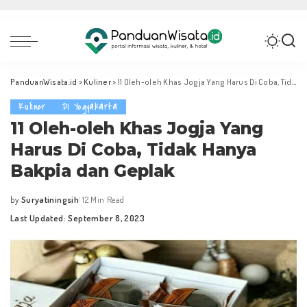
PanduanWisata.id
>
Kuliner
>
11 Oleh-oleh Khas Jogja Yang Harus Di Coba, Tidak Hanya Bakpia dan Geplak
Kuliner
DI Yogyakarta
11 Oleh-oleh Khas Jogja Yang
Harus Di Coba, Tidak Hanya
Bakpia dan Geplak
by
Suryatiningsih
12 Min Read
Posted
Last Updated: September 8, 2023
by