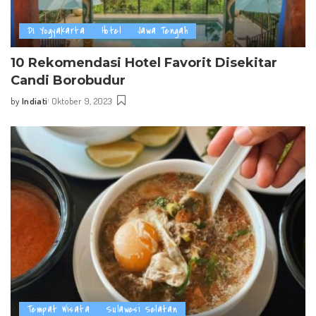
DI Yogyakarta
Hotel
Jawa Tengah
10 Rekomendasi Hotel Favorit Disekitar
Candi Borobudur
by
Indiati
Oktober 9, 2023
Posted
by
Tempat Wisata
Sulawesi Selatan