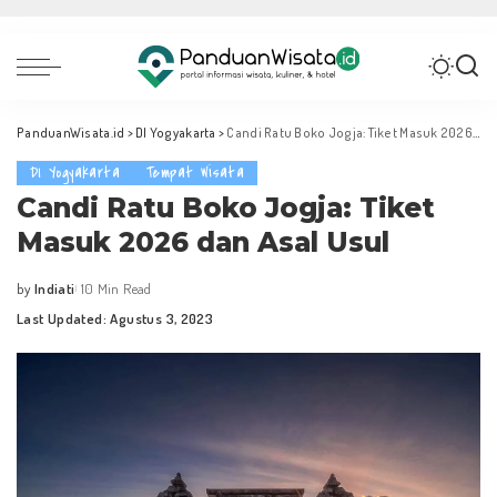
PanduanWisata.id
>
DI Yogyakarta
>
Candi Ratu Boko Jogja: Tiket Masuk 2026 dan Asal Usul
DI Yogyakarta
Tempat Wisata
Candi Ratu Boko Jogja: Tiket
Masuk 2026 dan Asal Usul
by
Indiati
10 Min Read
Posted
Last Updated: Agustus 3, 2023
by