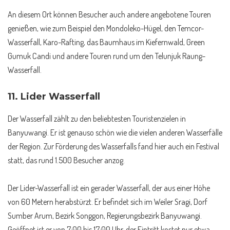
An diesem Ort können Besucher auch andere angebotene Touren
genießen, wie zum Beispiel den Mondoleko-Hügel, den Temcor-
Wasserfall, Karo-Rafting, das Baumhaus im Kiefernwald, Green
Gumuk Candi und andere Touren rund um den Telunjuk Raung-
Wasserfall.
11.
Lider Wasserfall
Der Wasserfall zählt zu den beliebtesten Touristenzielen in
Banyuwangi. Er ist genauso schön wie die vielen anderen Wasserfälle
der Region. Zur Förderung des Wasserfalls fand hier auch ein Festival
statt, das rund 1.500 Besucher anzog.
Der Lider-Wasserfall ist ein gerader Wasserfall, der aus einer Höhe
von 60 Metern herabstürzt. Er befindet sich im Weiler Sragi, Dorf
Sumber Arum, Bezirk Songgon, Regierungsbezirk Banyuwangi.
Geöffnet ist er von 7:00 bis 17:00 Uhr, der Eintritt kostet nur etwa