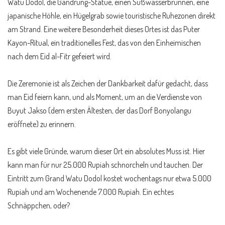
Watu Dodol, die Gandrung-Statue, einen Süßwasserbrunnen, eine
japanische Höhle, ein Hügelgrab sowie touristische Ruhezonen direkt
am Strand. Eine weitere Besonderheit dieses Ortes ist das Puter
Kayon-Ritual, ein traditionelles Fest, das von den Einheimischen
nach dem Eid al-Fitr gefeiert wird.
Die Zeremonie ist als Zeichen der Dankbarkeit dafür gedacht, dass
man Eid feiern kann, und als Moment, um an die Verdienste von
Buyut Jakso (dem ersten Ältesten, der das Dorf Bonyolangu
eröffnete) zu erinnern.
Es gibt viele Gründe, warum dieser Ort ein absolutes Muss ist. Hier
kann man für nur 25.000 Rupiah schnorcheln und tauchen. Der
Eintritt zum Grand Watu Dodol kostet wochentags nur etwa 5.000
Rupiah und am Wochenende 7.000 Rupiah. Ein echtes
Schnäppchen, oder?