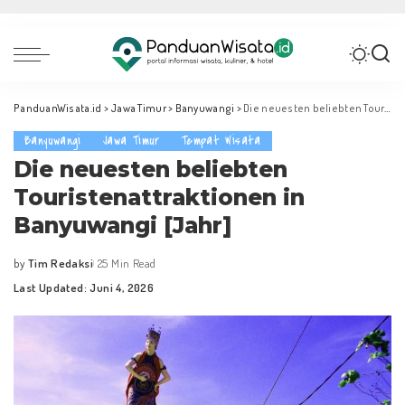
PanduanWisata.id
>
Jawa Timur
>
Banyuwangi
>
Die neuesten beliebten Touristenattraktionen in Banyuwangi [Jahr]
Banyuwangi
Jawa Timur
Tempat Wisata
Die neuesten beliebten
Touristenattraktionen in
Banyuwangi [Jahr]
by
Tim Redaksi
25 Min Read
Posted
Last Updated: Juni 4, 2026
by