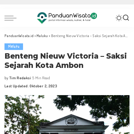
PanduanWisata.id
>
Maluku
>
Benteng Nieuw Victoria – Saksi Sejarah Kota Ambon
Maluku
Benteng Nieuw Victoria – Saksi
Sejarah Kota Ambon
by
Tim Redaksi
5 Min Read
Posted
Last Updated: Oktober 2, 2023
by