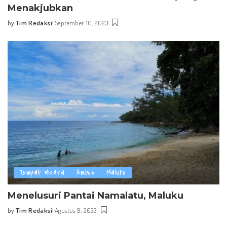
Menakjubkan
by
Tim Redaksi
September 10, 2023
Posted
by
Tempat Wisata
Ambon
Maluku
Menelusuri Pantai Namalatu, Maluku
by
Tim Redaksi
Agustus 9, 2023
Posted
by