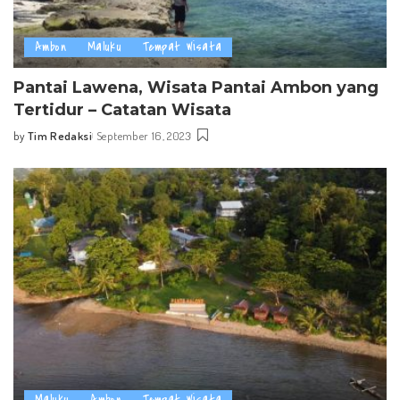
Ambon
Maluku
Tempat Wisata
Pantai Lawena, Wisata Pantai Ambon yang
Tertidur – Catatan Wisata
by
Tim Redaksi
September 16, 2023
Posted
by
Maluku
Ambon
Tempat Wisata