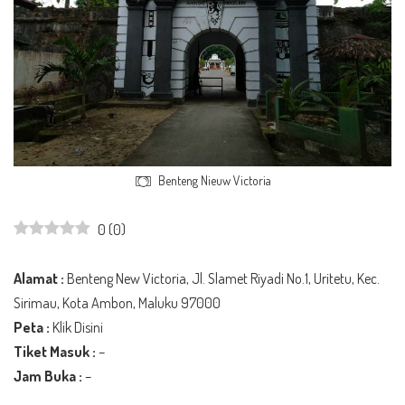
Benteng Nieuw Victoria
0
(
0
)
Alamat :
Benteng New Victoria, Jl. Slamet Riyadi No.1, Uritetu, Kec.
Sirimau, Kota Ambon, Maluku 97000
Peta :
Klik Disini
Tiket Masuk :
–
Jam Buka :
–