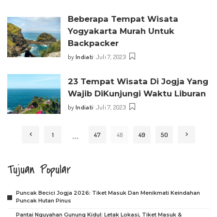
by
Beberapa Tempat Wisata
Yogyakarta Murah Untuk
Backpacker
by
Indiati
Juli 7, 2023
Posted
by
23 Tempat Wisata Di Jogja Yang
Wajib DiKunjungi Waktu Liburan
by
Indiati
Juli 7, 2023
Posted
by
…
1
47
48
49
50
Tujuan Popular
Puncak Becici Jogja 2026: Tiket Masuk Dan Menikmati Keindahan
Puncak Hutan Pinus
Pantai Nguyahan Gunung Kidul: Letak Lokasi, Tiket Masuk &