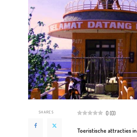
SHARES
0
(
0
)
Toeristische attracties 