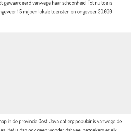
rdt gewaardeerd vanwege haar schoonheid. Tot nu toe is
eveer 1,5 miljoen lokale toeristen en ongeveer 30.000
ap in de provincie Oost-Java dat erg populair is vanwege de
cties. Het is dan ook geen wonder dat veel bezoekers er elk