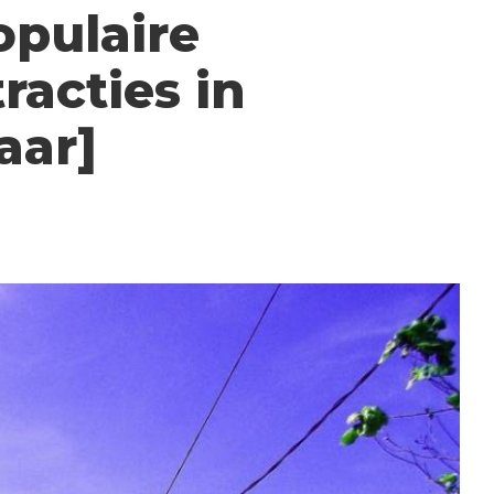
opulaire
tracties in
aar]