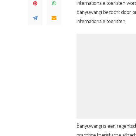
internationale toeristen wo
Banyuwangi bezocht door ong
internationale toeristen.
Banyuwangi is een regentsch
prachtige toeristische attra