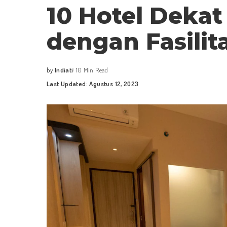
10 Hotel Deka
dengan Fasilit
by
Indiati
10 Min Read
Posted
Last Updated: Agustus 12, 2023
by