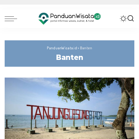
PanduanWisata.id
>
Banten
Banten