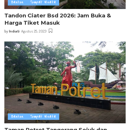
Banten
Tempat Wisata
Tandon Ciater Bsd 2026: Jam Buka &
Harga Tiket Masuk
by
Indiati
Agustus 25, 2023
Posted
by
Banten
Tempat Wisata
Taman Potret Tangerang Sejuk dan