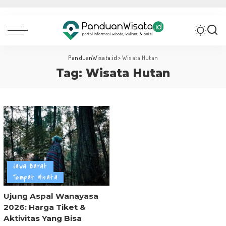
PanduanWisata.id
>
Wisata Hutan
Tag:
Wisata Hutan
Jawa Barat
Tempat Wisata
Ujung Aspal Wanayasa
2026: Harga Tiket &
Aktivitas Yang Bisa