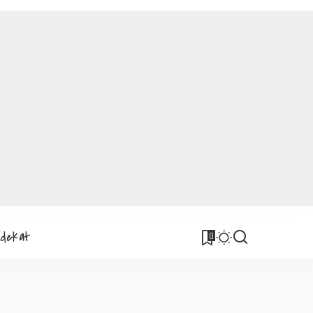
rdekat
0