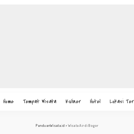
Home
Tempat Wisata
Kuliner
Hotel
Lokasi Te
PanduanWisata.id
>
Wisata Air di Bogor