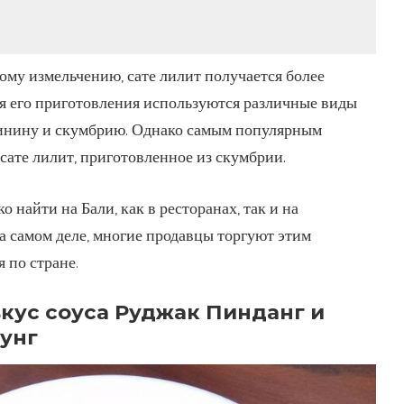
ому измельчению, сате лилит получается более
я его приготовления используются различные виды
винину и скумбрию. Однако самым популярным
сате лилит, приготовленное из скумбрии.
о найти на Бали, как в ресторанах, так и на
 самом деле, многие продавцы торгуют этим
 по стране.
кус соуса Руджак Пинданг и
унг