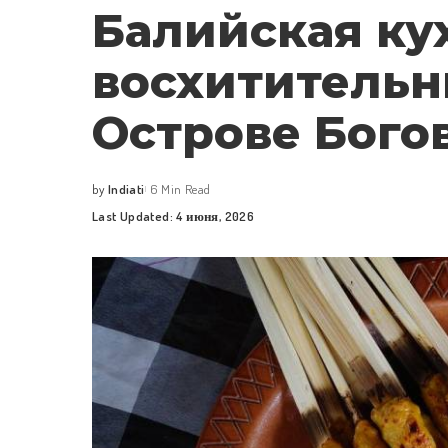
Балийская кух
восхитительн
Острове Бого
by
Indiati
6 Min Read
Posted
Last Updated: 4 июня, 2026
by