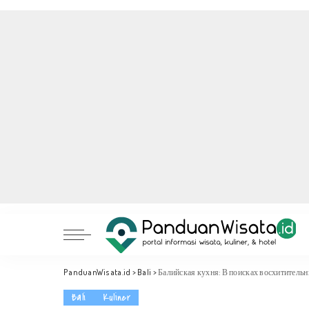
PanduanWisata.id
>
Bali
>
Балийская кухня: В поисках восхититель
Bali
Kuliner