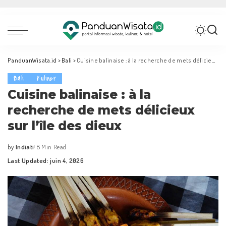
PanduanWisata.id
>
Bali
>
Cuisine balinaise : à la recherche de mets délicieux sur l’île des dieux
Bali
Kuliner
Cuisine balinaise : à la
recherche de mets délicieux
sur l’île des dieux
by
Indiati
8 Min Read
Posted
Last Updated: juin 4, 2026
by