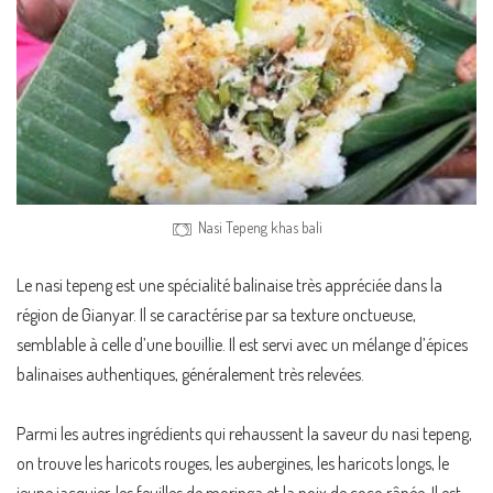
Nasi Tepeng khas bali
Le nasi tepeng est une spécialité balinaise très appréciée dans la
région de Gianyar. Il se caractérise par sa texture onctueuse,
semblable à celle d’une bouillie. Il est servi avec un mélange d’épices
balinaises authentiques, généralement très relevées.
Parmi les autres ingrédients qui rehaussent la saveur du nasi tepeng,
on trouve les haricots rouges, les aubergines, les haricots longs, le
jeune jacquier, les feuilles de moringa et la noix de coco râpée. Il est