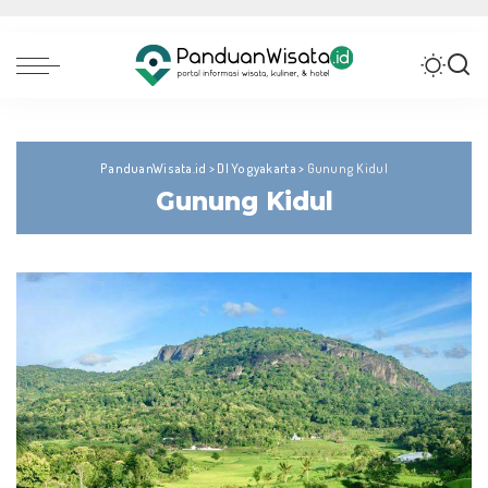
PanduanWisata.id
>
DI Yogyakarta
>
Gunung Kidul
Gunung Kidul