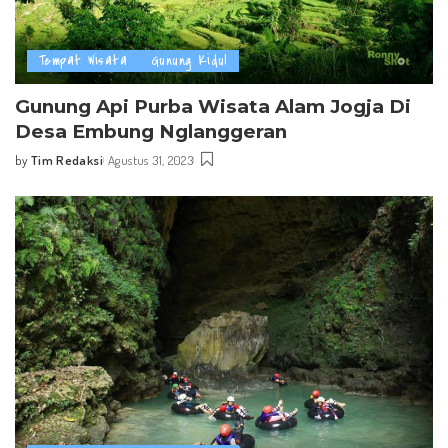
Tempat Wisata
Gunung Kidul
Gunung Api Purba Wisata Alam Jogja Di
Desa Embung Nglanggeran
by
Tim Redaksi
Agustus 31, 2023
Posted
by