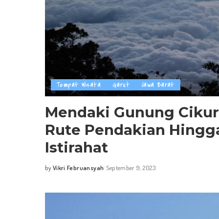
Tempat Wisata
Garut
Jawa Barat
Mendaki Gunung Cikura
Rute Pendakian Hingg
Istirahat
by
Vikri Februansyah
September 9, 2023
Posted
by