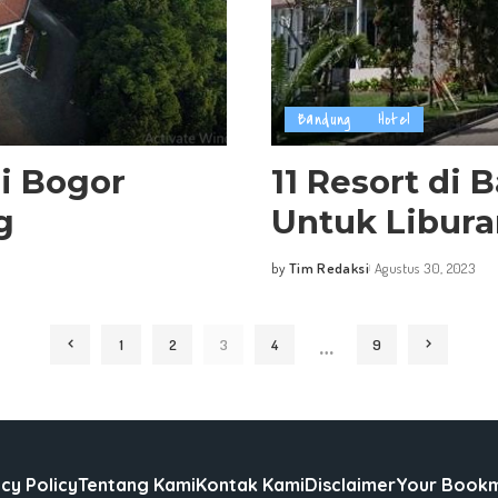
Bandung
Hotel
i Bogor
11 Resort di
g
Untuk Libur
by
Tim Redaksi
Agustus 30, 2023
Posted
by
…
1
2
3
4
9
cy Policy
Tentang Kami
Kontak Kami
Disclaimer
Your Book