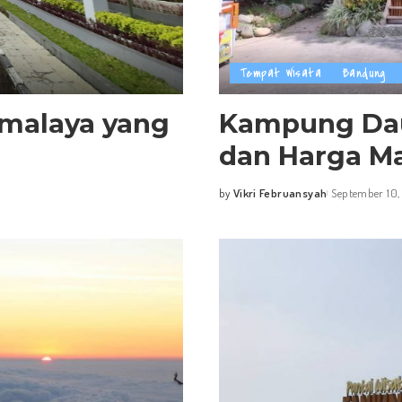
Tempat Wisata
Bandung
kmalaya yang
Kampung Daun
dan Harga M
by
Vikri Februansyah
September 10,
Posted
by