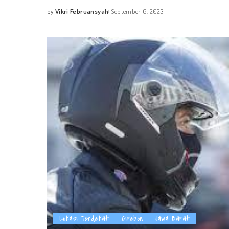
by
Vikri Februansyah
September 6, 2023
Posted
by
Lokasi Terdekat
Cirebon
Jawa Barat