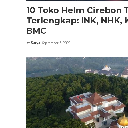
10 Toko Helm Cirebon 
Terlengkap: INK, NHK, 
BMC
by
Surya
September 5, 2023
Posted
by