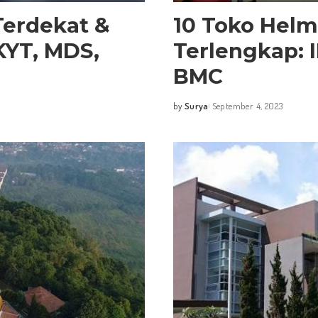
Terdekat &
10 Toko Helm
KYT, MDS,
Terlengkap: 
BMC
by
Surya
September 4, 2023
Posted
by