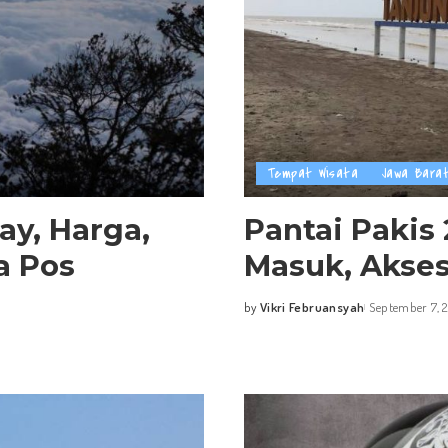
Tempat Wisata
Jawa Bara
y, Harga,
Pantai Pakis 
a Pos
Masuk, Akses
by
Vikri Februansyah
September 7, 
Posted
by